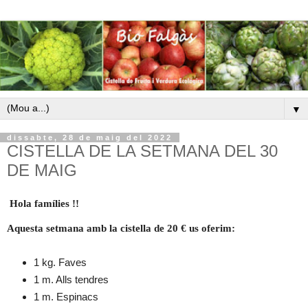
▼
dissabte, 28 de maig del 2022
CISTELLA DE LA SETMANA DEL 30
DE MAIG
H
ola famílies !!
Aquesta setmana amb la cistella de
20 € us oferim:
1 kg. Faves
1 m. Alls tendres
1 m. Espinacs