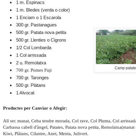
1 m. Espinacs
1 m. Bledes (verda o color)
1 Enciam o 1 Escarola
300 gr. Pastanagues
500 gr. Patata nova petita
500 gr. Llenties o Cigrons
1/2 Col Lombarda
1 Col arrissada
2 u. Remolatxa
Camp patate
700 gr. Pomes Fuji
700 gr. Taronges
500 gr. Plàtans
1 Alvocat
Productes per Canviar o Afegir:
All sec manat, Ceba tendre morada, Col rave, Col Pluma, Col arrissada
Carbassa cabell d'àngel, Patates, Patata nova petita
, Remolatxa(manat o
Kiwi, Plàtans, Cilantre, Anet, Menta, Julivert.