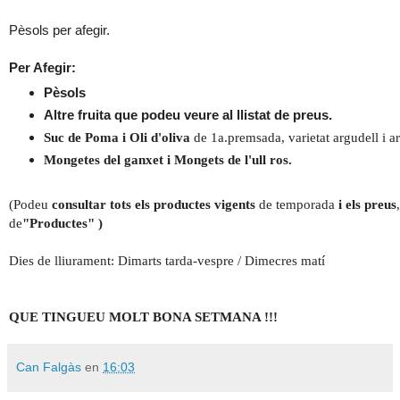
Pèsols per afegir.
Per Afegir:
Pèsols
Altre fruita que podeu veure al llistat de preus.
Suc de Poma i Oli d'oliva
de 1a.premsada, varietat argudell i a
Mongetes del ganxet i Mongets de l'ull ros.
(Podeu
consultar tots els productes vigents
de temporada
i els
preus
de
"Productes" )
Dies de lliurament: Dimarts tarda-vespre / Dimecres matí
QUE TINGUEU MOLT BONA SETMANA !!!
Can Falgàs
en
16:03