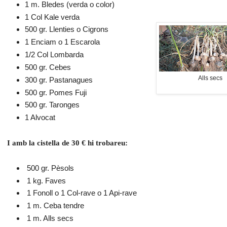
1 m. Bledes (verda o color)
1 Col Kale verda
500 gr. Llenties o Cigrons
1 Enciam o 1 Escarola
1/2 Col Lombarda
500 gr. Cebes
Alls secs
300 gr. Pastanagues
500 gr. Pomes Fuji
500 gr. Taronges
1 Alvocat
I amb la cistella de 30 € hi trobareu:
500 gr. Pèsols
1 kg. Faves
1 Fonoll o 1 Col-rave o 1 Api-rave
1 m. Ceba tendre
1 m. Alls secs